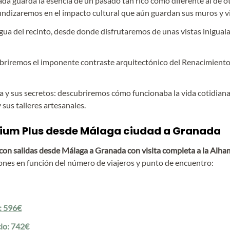
ada guarda la esencia de un pasado tan rico como diferente al de o
fundizaremos en el impacto cultural que aún guardan sus muros y vi
igua del recinto, desde donde disfrutaremos de unas vistas iniguala
ubriremos el imponente contraste arquitectónico del Renacimiento 
na y sus secretos: descubriremos cómo funcionaba la vida cotidiana
 sus talleres artesanales.
ium Plus desde Málaga ciudad a Granada
con salidas desde Málaga a Granada con visita completa a la Alh
iones en función del número de viajeros y punto de encuentro:
o: 596€
cio: 742€