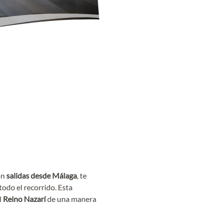
on
salidas desde Málaga
, te
odo el recorrido. Esta
l
Reino Nazarí
de una manera