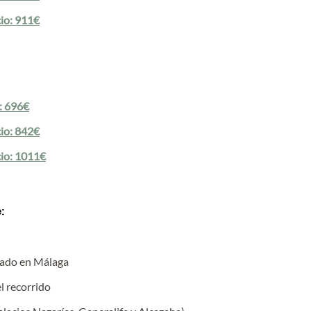
cio: 911€
o: 696€
cio: 842€
cio: 1011€
:
dado en Málaga
l recorrido