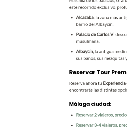
Más allá de los palacios, Gran
este recorrido exclusivo, pro
Alcazaba
: la zona más ant
barrio del Albaycín.
Palacio de Carlos V
: desc
musulmana.
Albaycín
, la antigua medi
sus baños, sus mezquitas y
Reservar Tour Prem
Reserva ahora tu
Experiencia 
encontrarás las distintas opc
Málaga ciudad:
Reservar 2 viajeros, preci
Reservar 3-4 viajeros, pre